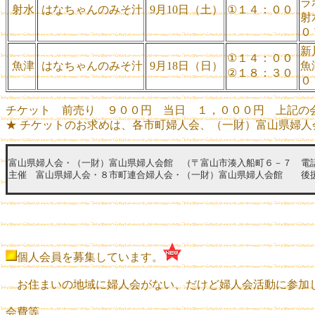
ラ
射水
はなちゃんのみそ汁
9月10日（土）
①１４：００
射
０
新
①１４：００
魚津
はなちゃんのみそ汁
9月18日（日）
魚
②１８：３０
０
チケット 前売り ９００円 当日 １，０００円 上記の
★ チケットのお求めは、各市町婦人会、（一財）富山県婦人
富山県婦人会・（一財）富山県婦人会館 （〒富山市湊入船町６－７ 電
主催 富山県婦人会・８市町連合婦人会・（一財）富山県婦人会館 後
個人会員を募集しています。
お住まいの地域に婦人会がない、だけど婦人会活動に参加
会費等