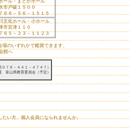
ポール・まどかホール
水市戸破１５００
７６６－５６－１５１５
川文化ホール・小ホール
津市宮津１１０
７６５－２３－１１２３
会場のいずれかで鑑賞できます。
会館へ
話０７６－４４１－４７４７）
援 富山県教育委員会（予定）
したい方、個人会員になられませんか。