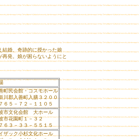
え結婚、奇跡的に授かった娘
が再発。娘が困らないようにと
場
善町民会館・コスモホール
新川郡入善町入膳３２００
７６５－７２－１１０５
波市文化会館 大ホール
波市花園町１－３２
７６３－３３－５５１５
イザック小杉文化ホール