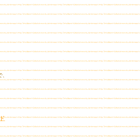
で、
。
ド