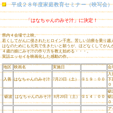
平成２８年度家庭教育セミナー（映写会）
「はなちゃんのみそ汁」に決定！
県内４会場で上映。
若くしてがんに侵されたヒロイン千恵。苦しい治療を乗り越
はなのためにも元気で生きたいと願うが、ほどなくしてがん
４歳の娘にみそ汁の作り方を教え始める・・・。
実話エッセイを映画化した感動の作。
地区
映画名
実施日
会
入
入善
はなちゃんのみそ汁
7月23日（土）
①１９：００
下
０
砺
砺波
はなちゃんのみそ汁
8月20日（土）
①１４：００
砺
０
ア