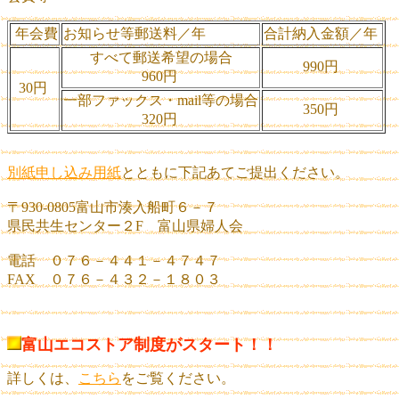
年会費
お知らせ等郵送料／年
合計納入金額／年
すべて郵送希望の場合
990円
960円
30円
一部ファックス・mail等の場合
350円
320円
別紙申し込み用紙
とともに下記あてご提出ください。
〒930-0805富山市湊入船町６－７
県民共生センター２F 富山県婦人会
電話 ０７６－４４１－４７４７
FAX ０７６－４３２－１８０３
富山エコストア制度がスタート！！
詳しくは、
こちら
をご覧ください。