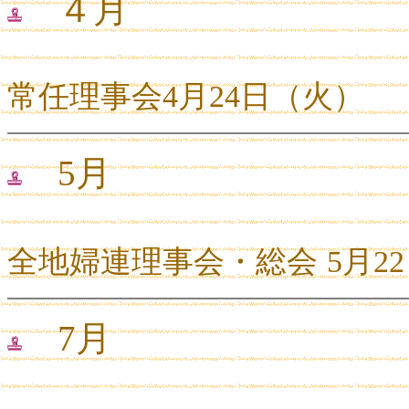
４月
常任理事会
4
月
24
日（火）
5月
全地婦連理事会・総会
5
月
22
7月