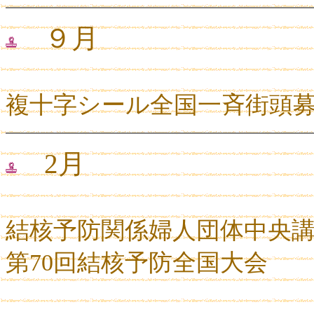
９月
複十字シール全国一斉街頭
2月
結核予防関係婦人団体中央
第
70
回結核予防全国大会