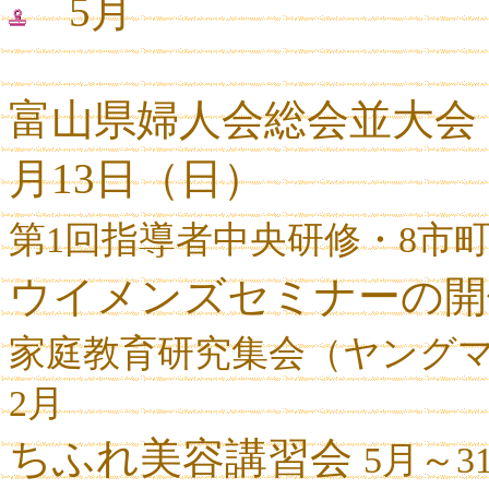
5月
富山県婦人会総会並大会
月13日（日）
第
1
回指導者中央研修・
8
市
ウイメンズセミナーの
家庭教育研究集会（ヤング
2
月
ちふれ美容講習会
5
月～
3