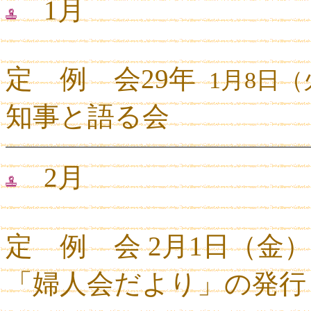
1月
定 例 会29年
1
月
8
日（
知事と語る会
2月
定 例 会 2月1日（金）
「婦人会だより」の発行 