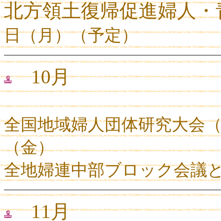
北方領土復帰促進婦人・
日（月）（予定）
10月
全国地域婦人団体研究大会
（金）
全地婦連中部ブロック会議
11月