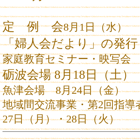
定 例 会
8
月
1
日（水）
「婦人会だより」の発行
家庭教育セミナー・映写会
砺波会場
8
月
18
日（土）
魚津会場
8
月
24
日（金）
地域間交流事業・第
2
回指導
27
日（月）・
28
日（火）