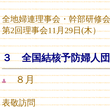
全地婦連理事会・幹部研修
第
2
回理事会
11
月
29
日
(
木）
３ 全国結核予防婦人団
８月
表敬訪問