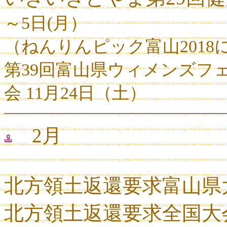
～
5
日
(
月）
（ねんりんピック富山
2018
第
39
回富山県ウィメンズフ
会
11
月
24
日（土）
2月
北方領土返還要求富山県
北方領土返還要求全国大