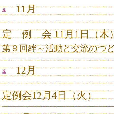
11月
定 例 会 11月1日（木
第９回絆～活動と交流のつ
12月
定例会12月4日（火）