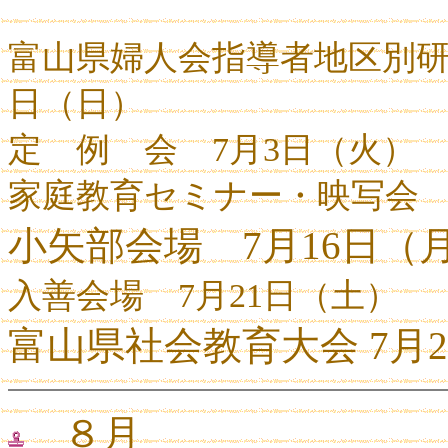
富山県婦人会指導者地区別
日（日）
定 例 会 7月3日（火）
家庭教育セミナー・映写
小矢部会場
7
月
16
日（
入善会場
7
月
21
日（土）
富山県社会教育大会 7月
８月